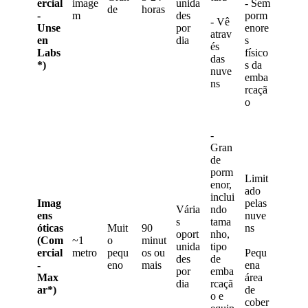
ercial
image
unida
-
Sem
de
horas
-
m
des
porm
-
V
ê
Unse
por
enore
atrav
en
dia
s
é
s
Labs
f
í
sico
das
*
)
s
da
nuve
emba
ns
rca
ç
ã
o
-
Gran
de
porm
Limit
enor
,
ado
inclui
Imag
pelas
V
á
ria
ndo
ens
nuve
s
tama
ó
ticas
Muit
90
ns
oport
nho
,
(
Com
~
1
o
minut
unida
tipo
ercial
metro
pequ
os
ou
Pequ
des
de
-
eno
mais
ena
por
emba
Max
á
rea
dia
rca
ç
ã
ar
*
)
de
o
e
cober