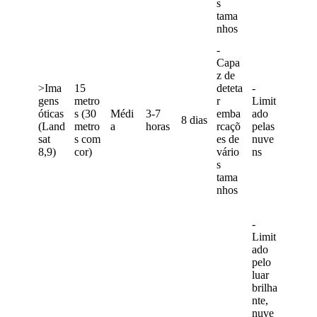
s
tama
nhos
-
Capa
z
de
>
Ima
15
deteta
-
gens
metro
r
Limit
ó
ticas
s
(
30
M
é
di
3
-
7
emba
ado
8
dias
(
Land
metro
a
horas
rca
ç
õ
pelas
sat
s
com
es
de
nuve
8
,
9
)
cor
)
v
á
rio
ns
s
tama
nhos
-
Limit
ado
pelo
luar
brilha
nte
,
nuve