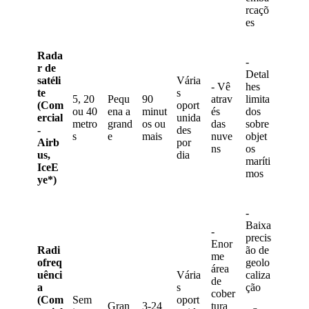
rca
ç
õ
es
Rada
-
r
de
Detal
sat
é
li
V
á
ria
-
V
ê
hes
te
s
5
,
20
Pequ
90
atrav
limita
(
Com
oport
ou
40
ena
a
minut
é
s
dos
ercial
unida
metro
grand
os
ou
das
sobre
-
des
s
e
mais
nuve
objet
Airb
por
ns
os
us
,
dia
mar
í
ti
IceE
mos
ye
*
)
-
Baixa
-
precis
Enor
Radi
ã
o
de
me
ofreq
geolo
á
rea
u
ê
nci
V
á
ria
caliza
de
a
s
ç
ã
o
cober
(
Com
Sem
oport
Gran
3
-
24
tura