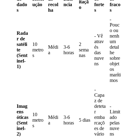
ita
ç
ã
dado
u
ç
ã
o
recol
ncia
forte
fraco
o
s
ha
s
s
-
Pouc
o
ou
Rada
-
V
ê
nenh
r
de
atrav
um
sat
é
li
10
2
M
é
di
3
-
6
é
s
detal
te
metro
sema
a
horas
das
he
(
Sent
s
nas
nuve
sobre
inel
-
ns
objet
1
)
os
mar
í
ti
mos
-
Capa
z
de
Imag
deteta
-
ens
r
Limit
10
ó
ticas
M
é
di
3
-
6
emba
ado
metro
5
dias
(
Sent
a
horas
rca
ç
õ
pelas
s
inel
-
es
de
nuve
2
)
v
á
rio
ns