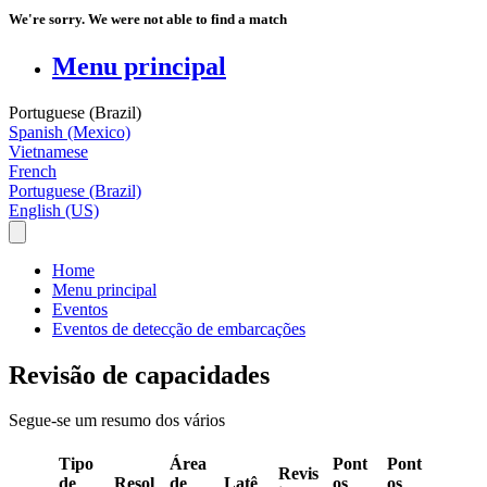
We're sorry. We were not able to find a match
Menu principal
Portuguese (Brazil)
Spanish (Mexico)
Vietnamese
French
Portuguese (Brazil)
English (US)
Home
Menu principal
Eventos
Eventos de detecção de embarcações
Revisão de capacidades
Segue
-
se
um
resumo
dos
v
á
rios
Tipo
Á
rea
Pont
Pont
Revis
de
Resol
de
Lat
ê
os
os