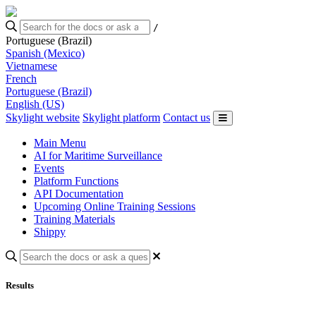
/
Portuguese (Brazil)
Spanish (Mexico)
Vietnamese
French
Portuguese (Brazil)
English (US)
Skylight website
Skylight platform
Contact us
Main Menu
AI for Maritime Surveillance
Events
Platform Functions
API Documentation
Upcoming Online Training Sessions
Training Materials
Shippy
Results