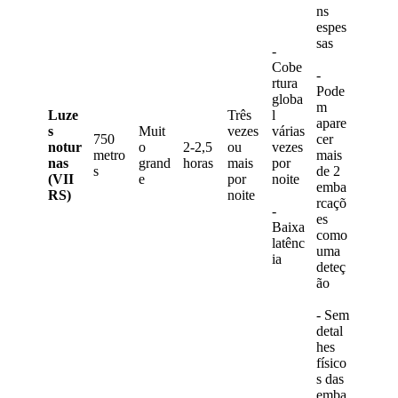
ns
espes
sas
-
Cobe
-
rtura
Pode
globa
m
Luze
Tr
ê
s
l
apare
s
Muit
vezes
v
á
rias
750
cer
notur
o
2
-
2
,
5
ou
vezes
metro
mais
nas
grand
horas
mais
por
s
de
2
(
VII
e
por
noite
emba
RS
)
noite
rca
ç
õ
-
es
Baixa
como
lat
ê
nc
uma
ia
dete
ç
ã
o
-
Sem
detal
hes
f
í
sico
s
das
emba