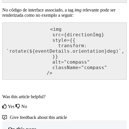
No
c
ó
digo
de
interface
associado
,
a
tag
img
relevante
pode
ser
renderizada
como
no
exemplo
a
seguir
:
<
img
src
=
{
directionImg
}
style
=
{
{
transform
:
`
rotate
(
$
{
eventDetails
.
orientation
}
deg
)
`
,
}
}
alt
=
"
compass
"
className
=
"
compass
"
/
>
Was this article helpful?
Yes
No
Give feedback about this article