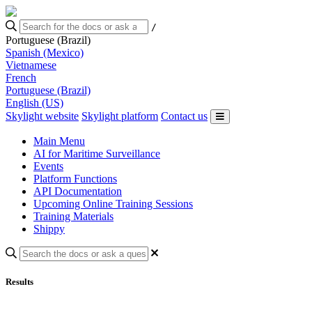
/
Portuguese (Brazil)
Spanish (Mexico)
Vietnamese
French
Portuguese (Brazil)
English (US)
Skylight website
Skylight platform
Contact us
Main Menu
AI for Maritime Surveillance
Events
Platform Functions
API Documentation
Upcoming Online Training Sessions
Training Materials
Shippy
Results