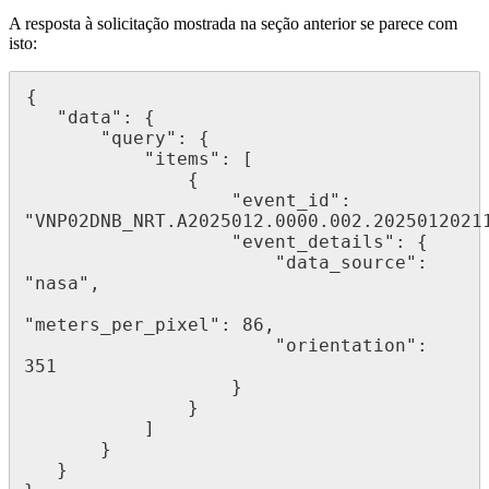
A
resposta
à
solicita
ç
ã
o
mostrada
na
se
ç
ã
o
anterior
se
parece
com
isto
:
{
"
data
"
:
{
"
query
"
:
{
"
items
"
:
[
{
"
event_id
"
:
"
VNP02DNB_NRT
.
A2025012
.
0000
.
002
.
2025012021
"
event_details
"
:
{
"
data_source
"
:
"
nasa
"
,
"
meters_per_pixel
"
:
86
,
"
orientation
"
:
351
}
}
]
}
}