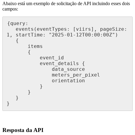
Abaixo
est
á
um
exemplo
de
solicita
ç
ã
o
de
API
incluindo
esses
dois
campos
:
{
query
:
events
(
eventTypes
:
[
viirs
]
,
pageSize
:
1
,
startTime
:
"
2025
-
01
-
12T00
:
00
:
00Z
"
)
{
items
{
event_id
event_details
{
data_source
meters_per_pixel
orientation
}
}
}
}
Resposta
da
API