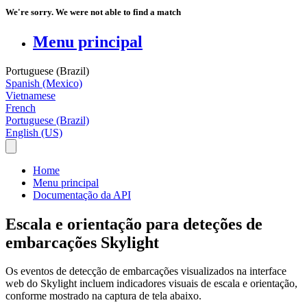
We're sorry. We were not able to find a match
Menu principal
Portuguese (Brazil)
Spanish (Mexico)
Vietnamese
French
Portuguese (Brazil)
English (US)
Home
Menu principal
Documentação da API
Escala e orientação para deteções de
embarcações Skylight
Os
eventos
de
detec
ç
ã
o
de
embarca
ç
õ
es
visualizados
na
interface
web
do
Skylight
incluem
indicadores
visuais
de
escala
e
orienta
ç
ã
o
,
conforme
mostrado
na
captura
de
tela
abaixo
.