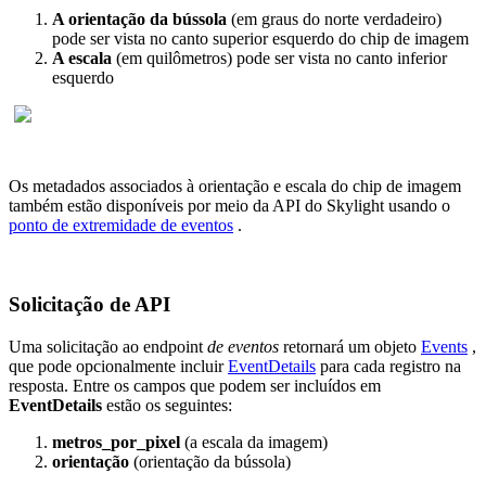
A
orienta
ç
ã
o
da
b
ú
ssola
(
em
graus
do
norte
verdadeiro
)
pode
ser
vista
no
canto
superior
esquerdo
do
chip
de
imagem
A
escala
(
em
quil
ô
metros
)
pode
ser
vista
no
canto
inferior
esquerdo
Os
metadados
associados
à
orienta
ç
ã
o
e
escala
do
chip
de
imagem
tamb
é
m
est
ã
o
dispon
í
veis
por
meio
da
API
do
Skylight
usando
o
ponto
de
extremidade
de
eventos
.
Solicita
ç
ã
o
de
API
Uma
solicita
ç
ã
o
ao
endpoint
de
eventos
retornar
á
um
objeto
Events
,
que
pode
opcionalmente
incluir
EventDetails
para
cada
registro
na
resposta
.
Entre
os
campos
que
podem
ser
inclu
í
dos
em
EventDetails
est
ã
o
os
seguintes
:
metros_por_pixel
(
a
escala
da
imagem
)
orienta
ç
ã
o
(
orienta
ç
ã
o
da
b
ú
ssola
)