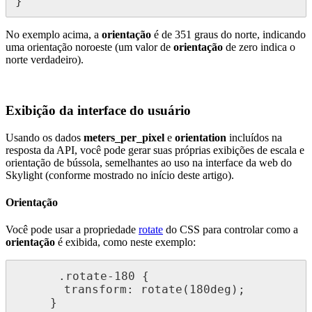
}
No
exemplo
acima
,
a
orienta
ç
ã
o
é
de
351
graus
do
norte
,
indicando
uma
orienta
ç
ã
o
noroeste
(
um
valor
de
orienta
ç
ã
o
de
zero
indica
o
norte
verdadeiro
)
.
Exibi
ç
ã
o
da
interface
do
usu
á
rio
Usando
os
dados
meters_per_pixel
e
orientation
inclu
í
dos
na
resposta
da
API
,
voc
ê
pode
gerar
suas
pr
ó
prias
exibi
ç
õ
es
de
escala
e
orienta
ç
ã
o
de
b
ú
ssola
,
semelhantes
ao
uso
na
interface
da
web
do
Skylight
(
conforme
mostrado
no
in
í
cio
deste
artigo
)
.
Orienta
ç
ã
o
Voc
ê
pode
usar
a
propriedade
rotate
do
CSS
para
controlar
como
a
orienta
ç
ã
o
é
exibida
,
como
neste
exemplo
:
.
rotate
-
180
{
transform
:
rotate
(
180deg
)
;
}