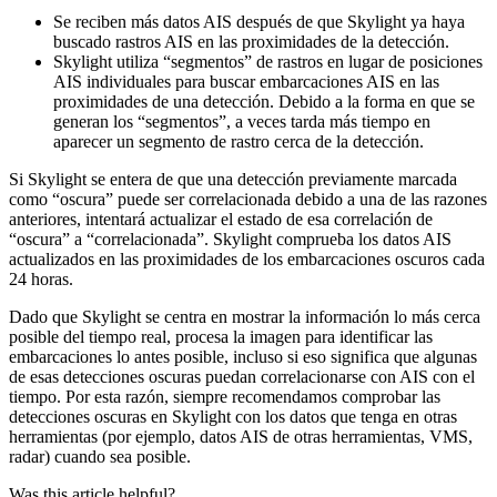
Se
reciben
m
á
s
datos
AIS
despu
é
s
de
que
Skylight
ya
haya
buscado
rastros
AIS
en
las
proximidades
de
la
detecci
ó
n
.
Skylight
utiliza
“
segmentos
”
de
rastros
en
lugar
de
posiciones
AIS
individuales
para
buscar
embarcaciones
AIS
en
las
proximidades
de
una
detecci
ó
n
.
Debido
a
la
forma
en
que
se
generan
los
“
segmentos
”
,
a
veces
tarda
m
á
s
tiempo
en
aparecer
un
segmento
de
rastro
cerca
de
la
detecci
ó
n
.
Si
Skylight
se
entera
de
que
una
detecci
ó
n
previamente
marcada
como
“
oscura
”
puede
ser
correlacionada
debido
a
una
de
las
razones
anteriores
,
intentar
á
actualizar
el
estado
de
esa
correlaci
ó
n
de
“
oscura
”
a
“
correlacionada
”
.
Skylight
comprueba
los
datos
AIS
actualizados
en
las
proximidades
de
los
embarcaciones
oscuros
cada
24
horas
.
Dado
que
Skylight
se
centra
en
mostrar
la
informaci
ó
n
lo
m
á
s
cerca
posible
del
tiempo
real
,
procesa
la
imagen
para
identificar
las
embarcaciones
lo
antes
posible
,
incluso
si
eso
significa
que
algunas
de
esas
detecciones
oscuras
puedan
correlacionarse
con
AIS
con
el
tiempo
.
Por
esta
raz
ó
n
,
siempre
recomendamos
comprobar
las
detecciones
oscuras
en
Skylight
con
los
datos
que
tenga
en
otras
herramientas
(
por
ejemplo
,
datos
AIS
de
otras
herramientas
,
VMS
,
radar
)
cuando
sea
posible
.
Was this article helpful?