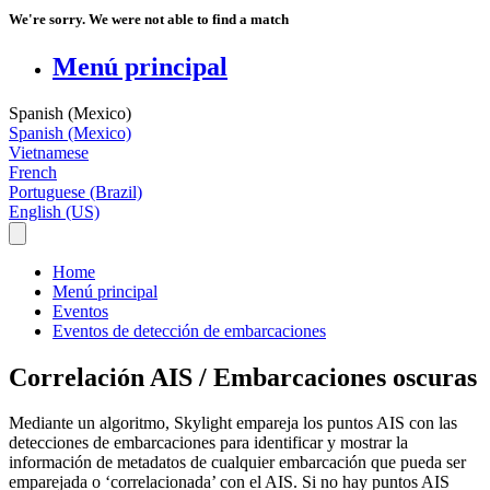
We're sorry. We were not able to find a match
Menú principal
Spanish (Mexico)
Spanish (Mexico)
Vietnamese
French
Portuguese (Brazil)
English (US)
Home
Menú principal
Eventos
Eventos de detección de embarcaciones
Correlación AIS / Embarcaciones oscuras
Mediante
un
algoritmo
,
Skylight
empareja
los
puntos
AIS
con
las
detecciones
de
embarcaciones
para
identificar
y
mostrar
la
informaci
ó
n
de
metadatos
de
cualquier
embarcaci
ó
n
que
pueda
ser
emparejada
o
‘
correlacionada
’
con
el
AIS
.
Si
no
hay
puntos
AIS