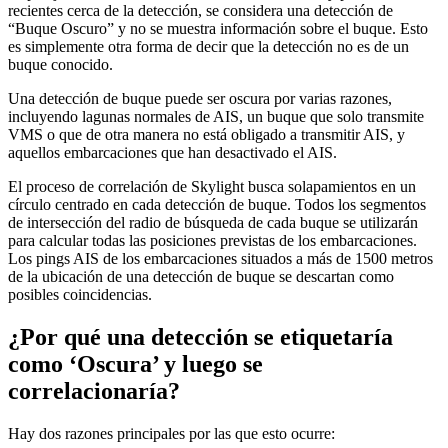
recientes
cerca
de
la
detecci
ó
n
,
se
considera
una
detecci
ó
n
de
“
Buque
Oscuro
”
y
no
se
muestra
informaci
ó
n
sobre
el
buque
.
Esto
es
simplemente
otra
forma
de
decir
que
la
detecci
ó
n
no
es
de
un
buque
conocido
.
Una
detecci
ó
n
de
buque
puede
ser
oscura
por
varias
razones
,
incluyendo
lagunas
normales
de
AIS
,
un
buque
que
solo
transmite
VMS
o
que
de
otra
manera
no
est
á
obligado
a
transmitir
AIS
,
y
aquellos
embarcaciones
que
han
desactivado
el
AIS
.
El
proceso
de
correlaci
ó
n
de
Skylight
busca
solapamientos
en
un
c
í
rculo
centrado
en
cada
detecci
ó
n
de
buque
.
Todos
los
segmentos
de
intersecci
ó
n
del
radio
de
b
ú
squeda
de
cada
buque
se
utilizar
á
n
para
calcular
todas
las
posiciones
previstas
de
los
embarcaciones
.
Los
pings
AIS
de
los
embarcaciones
situados
a
m
á
s
de
1500
metros
de
la
ubicaci
ó
n
de
una
detecci
ó
n
de
buque
se
descartan
como
posibles
coincidencias
.
¿
Por
qu
é
una
detecci
ó
n
se
etiquetar
í
a
como
‘
Oscura
’
y
luego
se
correlacionar
í
a
?
Hay
dos
razones
principales
por
las
que
esto
ocurre
: